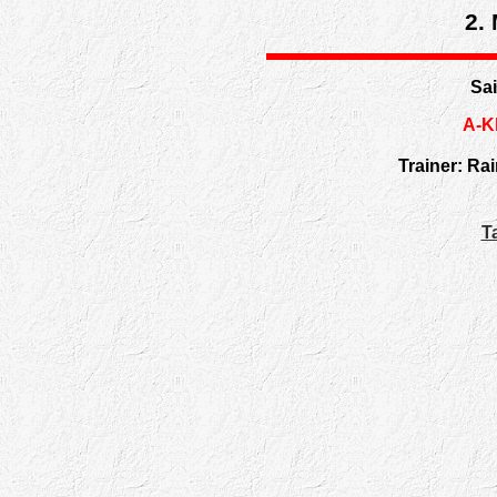
2.
Sa
A-K
Trainer: R
T