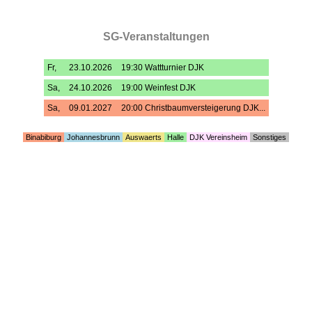
SG-Veranstaltungen
Fr,
23.10.2026
19:30 Wattturnier DJK
Sa,
24.10.2026
19:00 Weinfest DJK
Sa,
09.01.2027
20:00 Christbaumversteigerung DJK...
Binabiburg
Johannesbrunn
Auswaerts
Halle
DJK Vereinsheim
Sonstiges